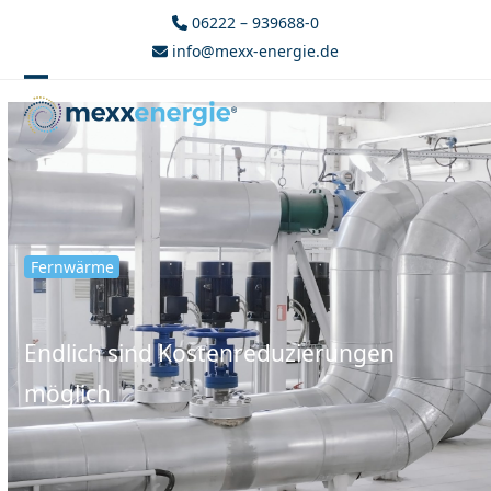
Skip
06222 – 939688-0
to
info@mexx-energie.de
content
Open
Close
mobile
mobile
menu
menu
Fernwärme
Endlich sind Kostenreduzierungen
möglich