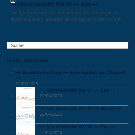
++ Marktbericht KW 16 ++ Gas ++
Die Spotpreise im Gas konnten im Wochenvergleich
etwas abgeben, notierten allerdings nach wie vor auf…
Search
NEUESTE BEITRÄGE
++ Pressemitteilung ++ Arbeitgeber der Zukunft
++
22/06/2023
++ Marktbericht KW 17 ++ Gas ++
22/04/2026
++ Marktbericht KW 17 ++ Strom ++
22/04/2026
++ Marktbericht KW 16 ++ Gas ++
14/04/2026