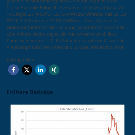
gewann im Wochenvergleich 4,1 % auf 35,08 €/MWh
hinzu. Auch die Folgejahre zeigten sich fester. Das Cal 27
THE legte 2,6 % auf 31,23 €/MWh zu, während das Cal 28
THE 0,7 % fester bei 27,68 €/MWh schloss. Auch hier
sehen wir heute mit der Einigung zwischen China und der
USA höhere Notierungen, da nun erwartet wird, dass
China wieder mehr US- LNG kaufen könnte und somit der
Preiskampf zwischen Asien und Europa wieder zunimmt.
Beitrag teilen
Frühere Beiträge