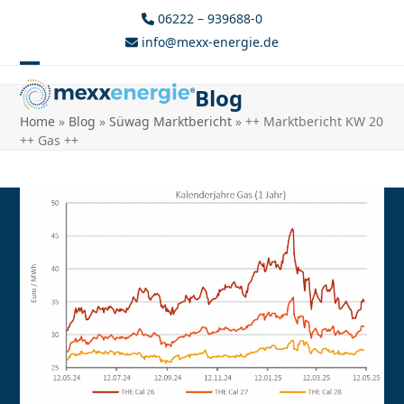
Skip
06222 – 939688-0
to
info@mexx-energie.de
content
Open
Close
Blog
mobile
mobile
Home
»
Blog
»
Süwag Marktbericht
»
++ Marktbericht KW 20
menu
menu
++ Gas ++