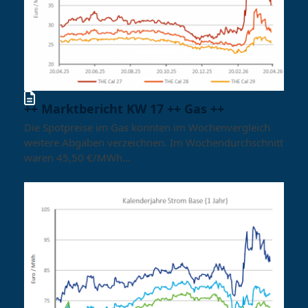
++ Marktbericht KW 17 ++ Gas ++
Die Spotpreise im Gas konnten im Wochenvergleich
weitere Abgaben verzeichnen. Im Wochendurchschnitt
waren 45,50 €/MWh…