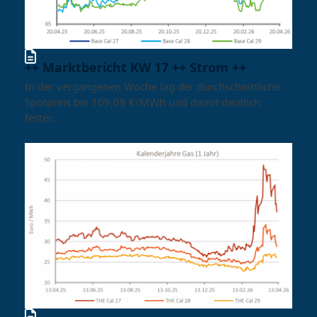
++ Marktbericht KW 17 ++ Strom ++
In der vergangenen Woche lag der durchschnittliche
Spotpreis bei 109,09 €/MWh und damit deutlich
fester…