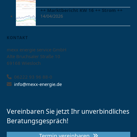
++ Marktbericht KW 16 ++ Strom ++
14/04/2026
KONTAKT
mexx energie service GmbH
Alte Bruchsaler Straße 10
69168 Wiesloch
06222 93 96 88-0
info@mexx-energie.de
Vereinbaren Sie jetzt Ihr unverbindliches
Beratungsgespräch!
Termin vereinbaren