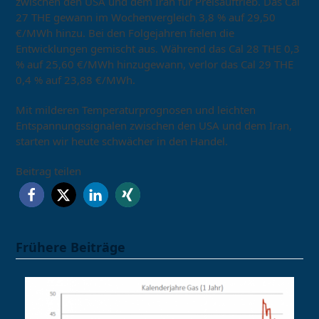
zwischen den USA und dem Iran für Preisauftrieb. Das Cal
27 THE gewann im Wochenvergleich 3,8 % auf 29,50
€/MWh hinzu. Bei den Folgejahren fielen die
Entwicklungen gemischt aus. Während das Cal 28 THE 0,3
% auf 25,60 €/MWh hinzugewann, verlor das Cal 29 THE
0,4 % auf 23,88 €/MWh.
Mit milderen Temperaturprognosen und leichten
Entspannungssignalen zwischen den USA und dem Iran,
starten wir heute schwächer in den Handel.
Beitrag teilen
Frühere Beiträge