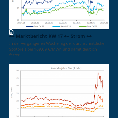
++ Marktbericht KW 17 ++ Strom ++
In der vergangenen Woche lag der durchschnittliche
Spotpreis bei 109,09 €/MWh und damit deutlich
fester…