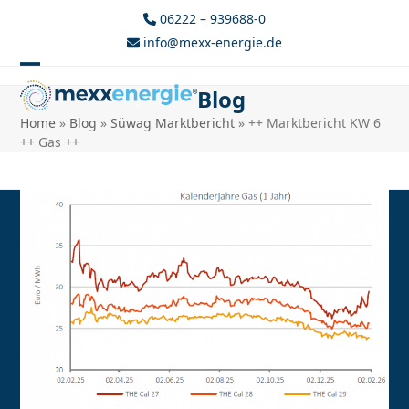
Skip
06222 – 939688-0
to
info@mexx-energie.de
content
Open
Close
Blog
mobile
mobile
Home
»
Blog
»
Süwag Marktbericht
»
++ Marktbericht KW 6
menu
menu
++ Gas ++