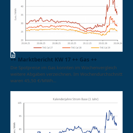
++ Marktbericht KW 17 ++ Gas ++
Die Spotpreise im Gas konnten im Wochenvergleich
weitere Abgaben verzeichnen. Im Wochendurchschnitt
waren 45,50 €/MWh…