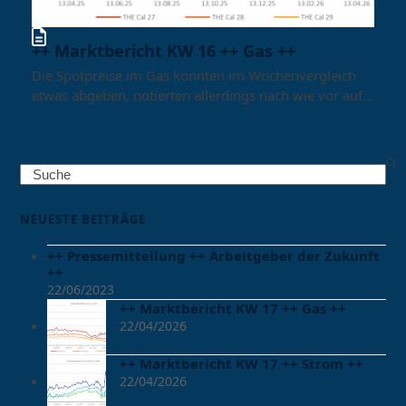
++ Marktbericht KW 16 ++ Gas ++
Die Spotpreise im Gas konnten im Wochenvergleich
etwas abgeben, notierten allerdings nach wie vor auf…
Search
NEUESTE BEITRÄGE
++ Pressemitteilung ++ Arbeitgeber der Zukunft
++
22/06/2023
++ Marktbericht KW 17 ++ Gas ++
22/04/2026
++ Marktbericht KW 17 ++ Strom ++
22/04/2026