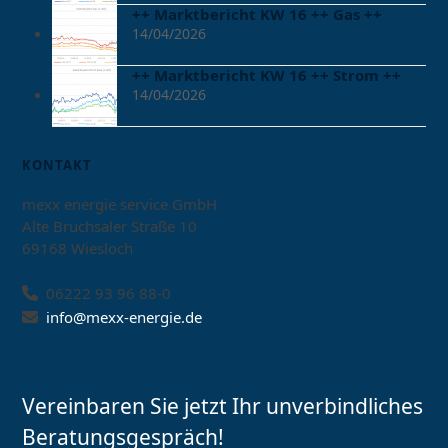
++ Marktbericht KW 16 ++ Gas ++
14/04/2026
++ Marktbericht KW 16 ++ Strom ++
14/04/2026
KONTAKT
mexx energie service GmbH
Alte Bruchsaler Straße 10
69168 Wiesloch
06222 93 96 88-0
info@mexx-energie.de
Vereinbaren Sie jetzt Ihr unverbindliches
Beratungsgespräch!