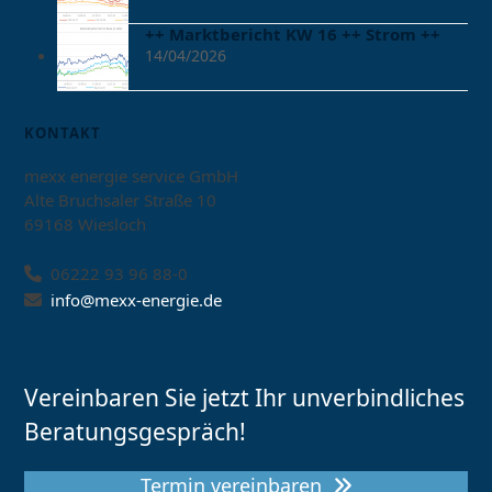
++ Marktbericht KW 16 ++ Strom ++
14/04/2026
KONTAKT
mexx energie service GmbH
Alte Bruchsaler Straße 10
69168 Wiesloch
06222 93 96 88-0
info@mexx-energie.de
Vereinbaren Sie jetzt Ihr unverbindliches
Beratungsgespräch!
Termin vereinbaren