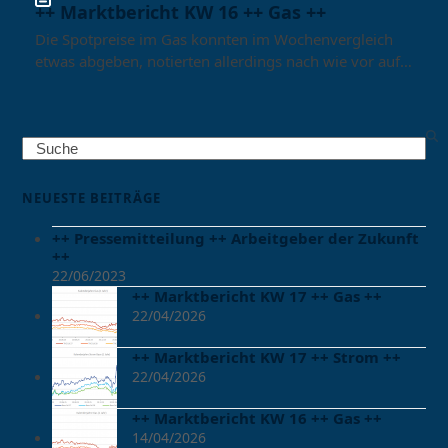
++ Marktbericht KW 16 ++ Gas ++
Die Spotpreise im Gas konnten im Wochenvergleich
etwas abgeben, notierten allerdings nach wie vor auf…
Search
NEUESTE BEITRÄGE
++ Pressemitteilung ++ Arbeitgeber der Zukunft
++
22/06/2023
++ Marktbericht KW 17 ++ Gas ++
22/04/2026
++ Marktbericht KW 17 ++ Strom ++
22/04/2026
++ Marktbericht KW 16 ++ Gas ++
14/04/2026