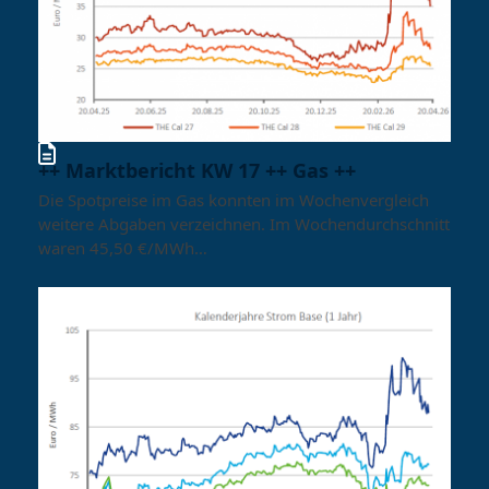
++ Marktbericht KW 17 ++ Gas ++
Die Spotpreise im Gas konnten im Wochenvergleich
weitere Abgaben verzeichnen. Im Wochendurchschnitt
waren 45,50 €/MWh…