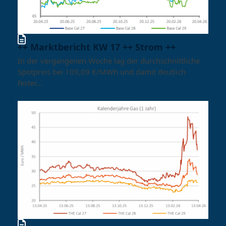
++ Marktbericht KW 17 ++ Strom ++
In der vergangenen Woche lag der durchschnittliche
Spotpreis bei 109,09 €/MWh und damit deutlich
fester…