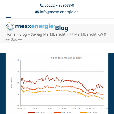
Skip
06222 – 939688-0
to
info@mexx-energie.de
content
Open
Close
Blog
mobile
mobile
Home
»
Blog
»
Süwag Marktbericht
»
++ Marktbericht KW 9
menu
menu
++ Gas ++