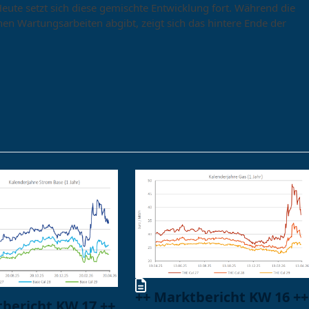
eute setzt sich diese gemischte Entwicklung fort. Während die
n Wartungsarbeiten abgibt, zeigt sich das hintere Ende der
++ Marktbericht KW 16 ++
tbericht KW 17 ++