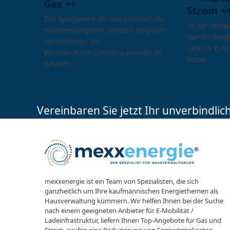
Gas ++
Strom +
Die Spotpreise im Gas konnten im
In der verg
Wochenvergleich weitere Abgaben
durchschnitt
verzeichnen. Im
109,09 €/M
Wochendurchschnitt waren 45,50
fester…
€/MWh…
Vereinbaren Sie jetzt Ihr unverbindli
mexxenergie ist ein Team von Spezialisten, die sich
ganzheitlich um Ihre kaufmännischen Energiethemen als
Hausverwaltung kümmern. Wir helfen Ihnen bei der Suche
nach einem geeigneten Anbieter für E-Mobilität /
Ladeinfrastruktur, liefern Ihnen Top-Angebote für Gas und