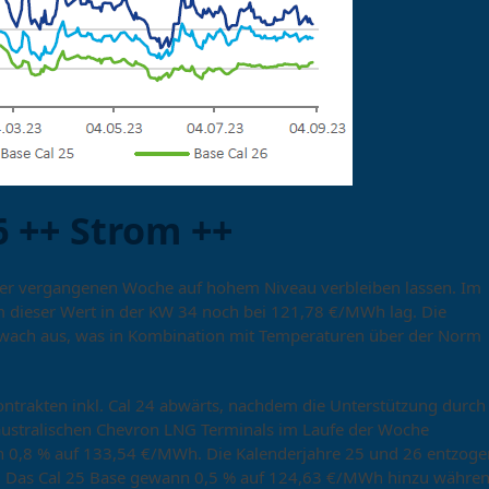
 ++ Strom ++
der vergangenen Woche auf hohem Niveau verbleiben lassen. Im
dieser Wert in der KW 34 noch bei 121,78 €/MWh lag. Die
wach aus, was in Kombination mit Temperaturen über der Norm
ontrakten inkl. Cal 24 abwärts, nachdem die Unterstützung durch
 australischen Chevron LNG Terminals im Laufe der Woche
h 0,8 % auf 133,54 €/MWh. Die Kalenderjahre 25 und 26 entzoge
e. Das Cal 25 Base gewann 0,5 % auf 124,63 €/MWh hinzu währe