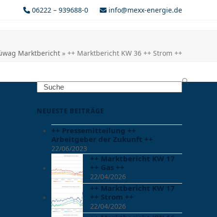
06222 – 939688-0
info@mexx-energie.de
üwag Marktbericht
»
++ Marktbericht KW 36 ++ Strom ++
Search
NEUESTE BEITRÄGE
++ Pressemitteilung ++
Arbeitgeber der Zukunft ++
22/06/2023
++ Marktbericht KW 17
++ Gas ++
22/04/2026
++ Marktbericht KW 17
++ Strom ++
22/04/2026