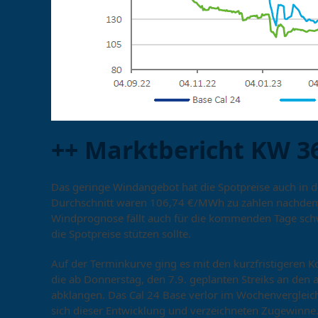
++ Marktbericht KW 36
Das geringe Windangebot hat die Spotpreise auch in 
Durchschnitt waren 106,74 €/MWh zu zahlen nachdem 
Windprognose fällt auch für die kommenden Tage sch
die Spotpreise stützen sollte.
Auf der Terminkurve ging es mit den kurzfristigeren K
die ab Donnerstag, den 7.9. geplanten Streiks an den
abklangen. Das Cal 24 Base verlor im Wochenvergleic
sich dieser Entwicklung und verzeichneten Zugewinn