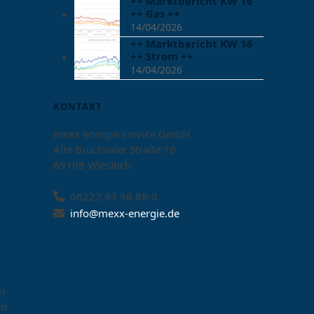
++ Marktbericht KW 16
++ Gas ++
14/04/2026
++ Marktbericht KW 16
++ Strom ++
14/04/2026
KONTAKT
mexx energie service GmbH
Alte Bruchsaler Straße 10
69168 Wiesloch
06222 93 96 88-0
info@mexx-energie.de
n
nd