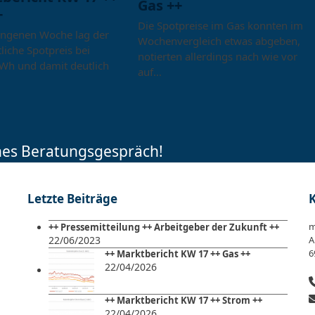
Gas ++
+
Die Spotpreise im Gas konnten im
angenen Woche lag der
Wochenvergleich etwas abgeben,
liche Spotpreis bei
notierten allerdings nach wie vor
Wh und damit deutlich
auf…
ches Beratungsgespräch!
Letzte Beiträge
m
++ Pressemitteilung ++ Arbeitgeber der Zukunft ++
22/06/2023
A
6
++ Marktbericht KW 17 ++ Gas ++
22/04/2026
++ Marktbericht KW 17 ++ Strom ++
22/04/2026