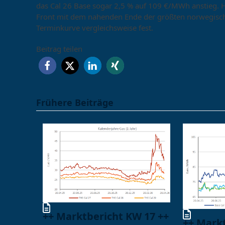
das Cal 26 Base sogar 2,5 % auf 109 €/MWh anstieg. H
Front mit dem nahenden Ende der größten norwegische
Terminkurve vergleichsweise fest.
Beitrag teilen
Frühere Beiträge
++ Marktbericht KW 17 ++
++ Mark