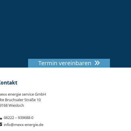
Termin vereinbaren
Kontakt
exx energie service GmbH
lte Bruchsaler Straße 10
9168 Wiesloch
06222 – 939688-0
info@mexx-energie.de