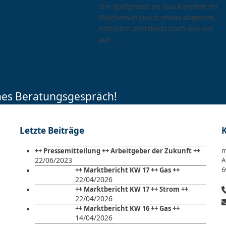
Die Spotpreise im Gas konnten im
Wochenvergleich etwas abgeben,
notierten allerdings nach wie vor
auf…
ches Beratungsgespräch!
Letzte Beiträge
m
++ Pressemitteilung ++ Arbeitgeber der Zukunft ++
22/06/2023
A
6
++ Marktbericht KW 17 ++ Gas ++
22/04/2026
++ Marktbericht KW 17 ++ Strom ++
22/04/2026
++ Marktbericht KW 16 ++ Gas ++
14/04/2026