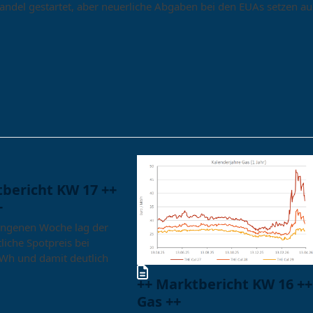
andel gestartet, aber neuerliche Abgaben bei den EUAs setzen a
tbericht KW 17 ++
+
angenen Woche lag der
liche Spotpreis bei
Wh und damit deutlich
++ Marktbericht KW 16 ++
Gas ++