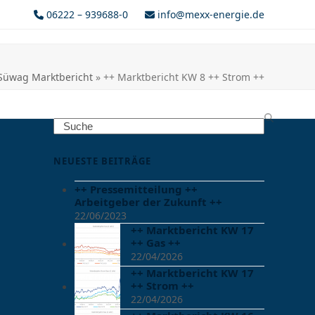
06222 – 939688-0
info@mexx-energie.de
Süwag Marktbericht
»
++ Marktbericht KW 8 ++ Strom ++
Search
NEUESTE BEITRÄGE
++ Pressemitteilung ++
Arbeitgeber der Zukunft ++
22/06/2023
++ Marktbericht KW 17
++ Gas ++
22/04/2026
++ Marktbericht KW 17
++ Strom ++
22/04/2026