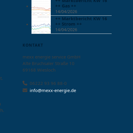
++ Marktbericht KW 16
++ Gas ++
14/04/2026
++ Marktbericht KW 16
++ Strom ++
14/04/2026
KONTAKT
mexx energie service GmbH
Alte Bruchsaler Straße 10
69168 Wiesloch
t.
06222 93 96 88-0
info@mexx-energie.de
n
h.