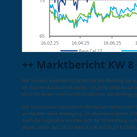
++ Marktbericht KW 8 
Der zumeist unterdurchschnittliche Windbeitrag hat a
Im Wochendurchschnitt waren 109,69 €/MWh zu zahl
wird mit einem unterdurchschnittlichen Windbeitrag g
Die Terminkurve stand durch die starken Verluste be
verstärkten diese Bewegung. Im Wochenvergleich schl
Auch die Folgejahre konnten sich der Entwicklung ni
abgab, verlor das Cal 29 Base 4,0 % auf 69,31 €/MWh.