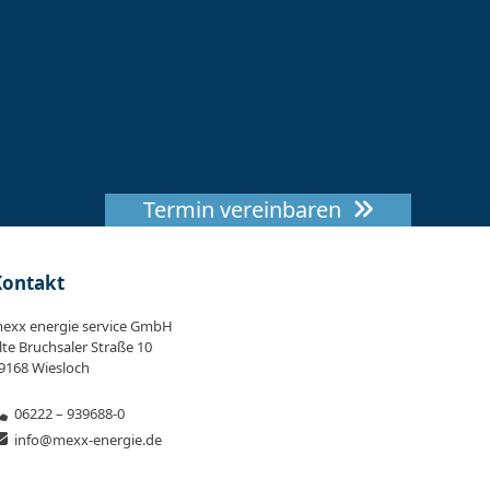
Termin vereinbaren
Kontakt
exx energie service GmbH
lte Bruchsaler Straße 10
9168 Wiesloch
06222 – 939688-0
info@mexx-energie.de