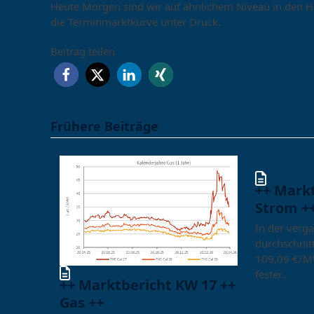
Heute Morgen sind wir auf ähnlichem Niveau in den H
die Terminmarktkurve unter Druck.
Beitrag teilen
Frühere Beiträge
++ Mark
Strom +
In der verg
durchschnitt
109,09 €/M
fester…
++ Marktbericht KW 17 ++
Gas ++