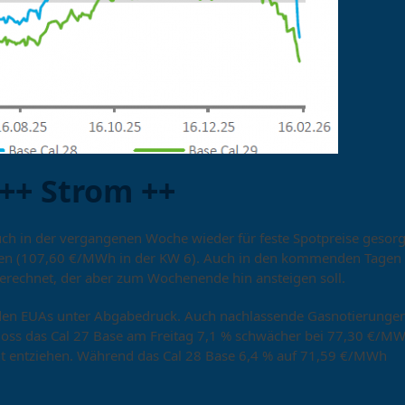
++ Strom ++
uch in der vergangenen Woche wieder für feste Spotpreise gesorg
en (107,60 €/MWh in der KW 6). Auch in den kommenden Tagen
erechnet, der aber zum Wochenende hin ansteigen soll.
i den EUAs unter Abgabedruck. Auch nachlassende Gasnotierunge
oss das Cal 27 Base am Freitag 7,1 % schwächer bei 77,30 €/MW
cht entziehen. Während das Cal 28 Base 6,4 % auf 71,59 €/MWh