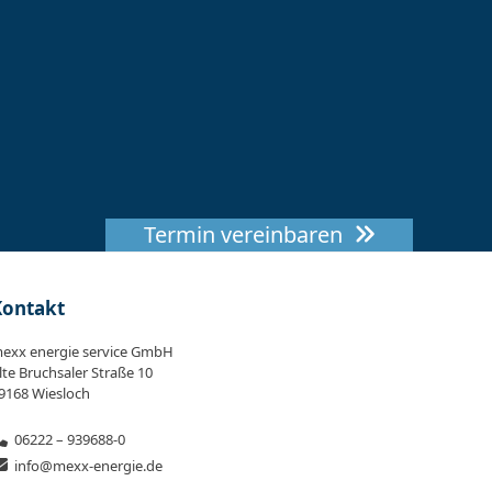
Termin vereinbaren
Kontakt
exx energie service GmbH
lte Bruchsaler Straße 10
9168 Wiesloch
06222 – 939688-0
info@mexx-energie.de