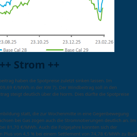
++ Strom ++
itrag haben die Spotpreise zuletzt sinken lassen. Im
9,69 €/MWh in der KW 7). Der Windbeitrag soll in den
ag steigt deutlich über die Norm. Dies dürfte die Spotpreise
nbildung statt, die zur Wochenmitte in eine Gegenbewegung
chsen bei Gas zogen auch die Stromnotierungen deutlich an. Im
 bei 81,70 €/MWh. Auch die Folgejahre konnten sich der
ein Plus von 4,5 % bei einem Settlement von 74,78 €/MWh zu Buc