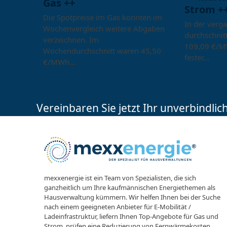
Gas ++
Strom +
Die Spotpreise im Gas konnten im
In der verg
Wochenvergleich weitere Abgaben
durchschnitt
verzeichnen. Im
109,09 €/M
Wochendurchschnitt waren 45,50
fester…
€/MWh…
Vereinbaren Sie jetzt Ihr unverbindli
mexxenergie ist ein Team von Spezialisten, die sich
ganzheitlich um Ihre kaufmännischen Energiethemen als
Hausverwaltung kümmern. Wir helfen Ihnen bei der Suche
nach einem geeigneten Anbieter für E-Mobilität /
Ladeinfrastruktur, liefern Ihnen Top-Angebote für Gas und
Strom, prüfen eine Reduzierung von Fernwärmekosten,