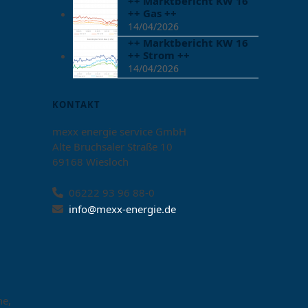
++ Marktbericht KW 16
++ Gas ++
14/04/2026
++ Marktbericht KW 16
++ Strom ++
14/04/2026
KONTAKT
mexx energie service GmbH
Alte Bruchsaler Straße 10
69168 Wiesloch
06222 93 96 88-0
info@mexx-energie.de
he,