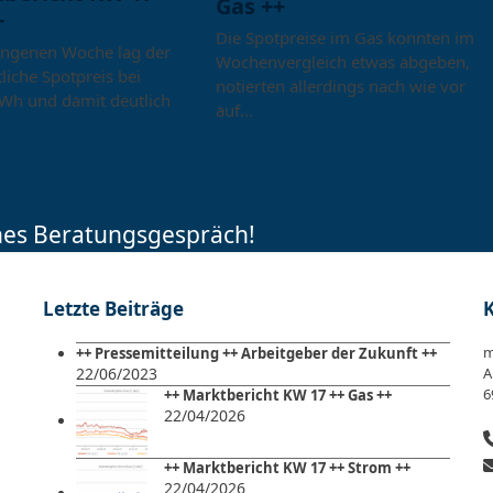
Gas ++
+
Die Spotpreise im Gas konnten im
angenen Woche lag der
Wochenvergleich etwas abgeben,
liche Spotpreis bei
notierten allerdings nach wie vor
Wh und damit deutlich
auf…
ches Beratungsgespräch!
Letzte Beiträge
m
++ Pressemitteilung ++ Arbeitgeber der Zukunft ++
22/06/2023
A
6
++ Marktbericht KW 17 ++ Gas ++
22/04/2026
++ Marktbericht KW 17 ++ Strom ++
22/04/2026