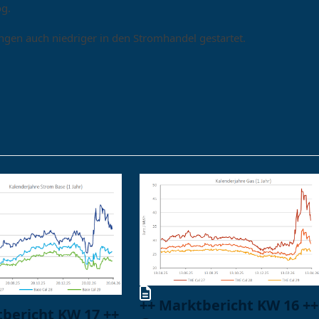
g.
gen auch niedriger in den Stromhandel gestartet.
++ Marktbericht KW 16 ++
tbericht KW 17 ++