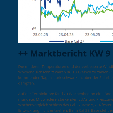
++ Marktbericht KW 9 
Die milderen Temperaturen und der verbesserte Windbe
Wochendurchschnitt waren 86,13 €/MWh zu zahlen (10
kommenden Tagen stark schwanken, aber der Solarbeitr
dämpfen.
Auf der Terminkurve fand zu Wochenbeginn eine Bode
mündete. Mit wiedererstarkenden EUAs und Preiszuwä
Wochenvergleich schloss das Cal 27 Base 5,7 % fester
Entwicklung nicht entziehen. Beim Cal 28 Base steht 