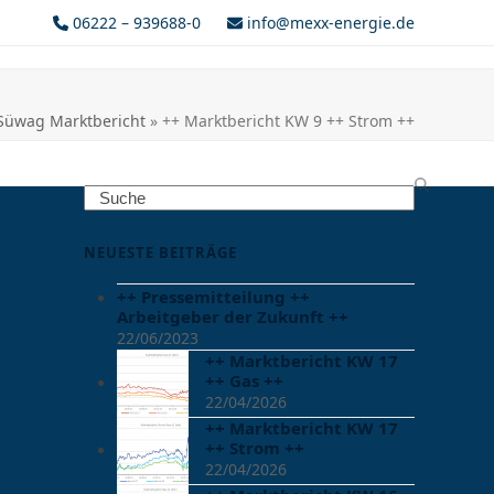
06222 – 939688-0
info@mexx-energie.de
Süwag Marktbericht
»
++ Marktbericht KW 9 ++ Strom ++
Search
NEUESTE BEITRÄGE
++ Pressemitteilung ++
Arbeitgeber der Zukunft ++
22/06/2023
++ Marktbericht KW 17
++ Gas ++
22/04/2026
++ Marktbericht KW 17
++ Strom ++
22/04/2026