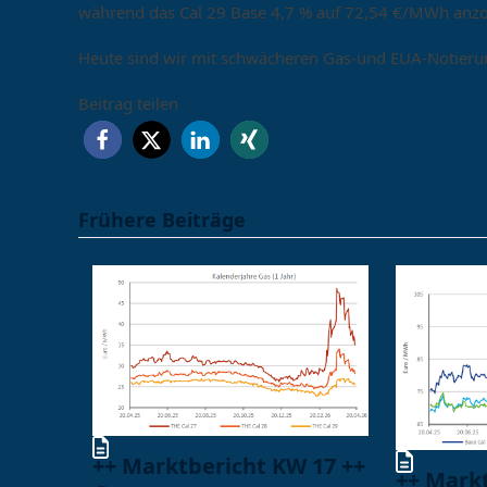
während das Cal 29 Base 4,7 % auf 72,54 €/MWh anzo
Heute sind wir mit schwächeren Gas-und EUA-Notierun
Beitrag teilen
Frühere Beiträge
++ Marktbericht KW 17 ++
++ Mark