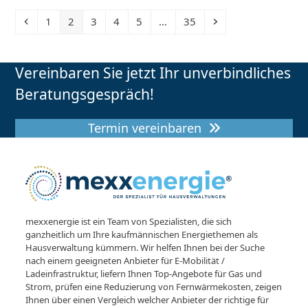
Vorheriger
Seite
Seite
Seite
Seite
Seite
Seite
Vorwärts
1
2
3
4
5
…
35
Vereinbaren Sie jetzt Ihr unverbindliches
Beratungsgespräch!
Termin vereinbaren
mexxenergie ist ein Team von Spezialisten, die sich
ganzheitlich um Ihre kaufmännischen Energiethemen als
Hausverwaltung kümmern. Wir helfen Ihnen bei der Suche
nach einem geeigneten Anbieter für E-Mobilität /
Ladeinfrastruktur, liefern Ihnen Top-Angebote für Gas und
Strom, prüfen eine Reduzierung von Fernwärmekosten, zeigen
Ihnen über einen Vergleich welcher Anbieter der richtige für