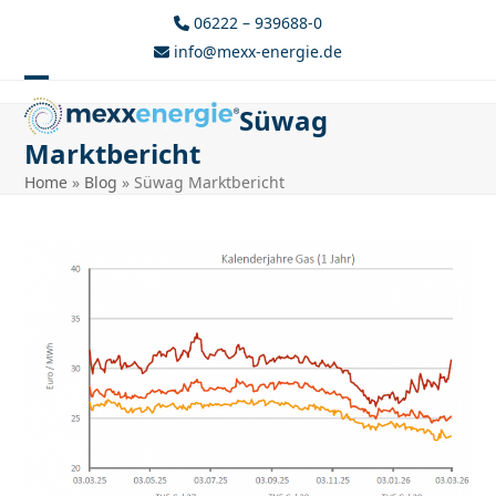
Skip
06222 – 939688-0
to
info@mexx-energie.de
content
Open
Close
Süwag
mobile
mobile
Marktbericht
menu
menu
Home
»
Blog
»
Süwag Marktbericht