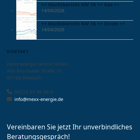
++ Marktbericht KW 16 ++ Gas ++
14/04/2026
++ Marktbericht KW 16 ++ Strom ++
14/04/2026
KONTAKT
mexx energie service GmbH
Alte Bruchsaler Straße 10
69168 Wiesloch
06222 93 96 88-0
info@mexx-energie.de
Vereinbaren Sie jetzt Ihr unverbindliches
Beratungsgespräch!