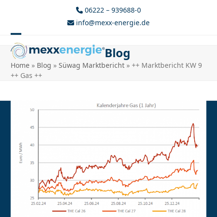
Skip
06222 – 939688-0
to
info@mexx-energie.de
content
Open
Close
Blog
mobile
mobile
Home
»
Blog
»
Süwag Marktbericht
»
++ Marktbericht KW 9
menu
menu
++ Gas ++