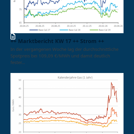
++ Marktbericht KW 17 ++ Strom ++
In der vergangenen Woche lag der durchschnittliche
Spotpreis bei 109,09 €/MWh und damit deutlich
fester…