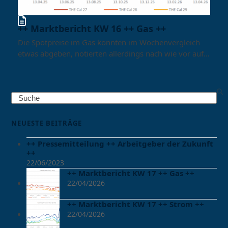
++ Marktbericht KW 16 ++ Gas ++
Die Spotpreise im Gas konnten im Wochenvergleich
etwas abgeben, notierten allerdings nach wie vor auf…
Search
NEUESTE BEITRÄGE
++ Pressemitteilung ++ Arbeitgeber der Zukunft
++
22/06/2023
++ Marktbericht KW 17 ++ Gas ++
22/04/2026
++ Marktbericht KW 17 ++ Strom ++
22/04/2026