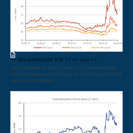
++ Marktbericht KW 17 ++ Gas ++
Die Spotpreise im Gas konnten im Wochenvergleich
weitere Abgaben verzeichnen. Im Wochendurchschnitt
waren 45,50 €/MWh…