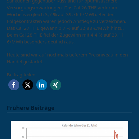
Sanktionen gegenüber Russland für optimistischere
Versorgungserwartungen. Das Cal 26 THE verlor im
Wochenvergleich 3,7 % auf 39,76 €/MWh. Bei den
Folgekontrakten waren jedoch Anstiege zu verzeichnen.
Das Cal 27 THE gewann 0,7 % auf 32,88 €/MWh hinzu.
Beim Cal 28 THE fiel der Zugewinn mit 4,4 % auf 29,11
€/MWh besonders deutlich aus.
Heute sind wir auf nochmals tieferem Preisniveau in den
Handel gestartet.
Beitrag teilen
Frühere Beiträge