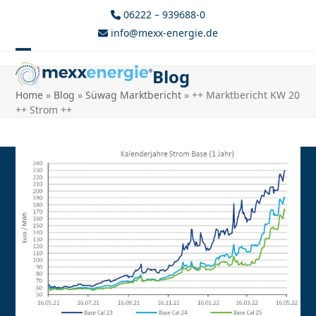
Skip
06222 – 939688-0
to
info@mexx-energie.de
content
Open
Close
Blog
mobile
mobile
Home
»
Blog
»
Süwag Marktbericht
»
++ Marktbericht KW 20
menu
menu
++ Strom ++