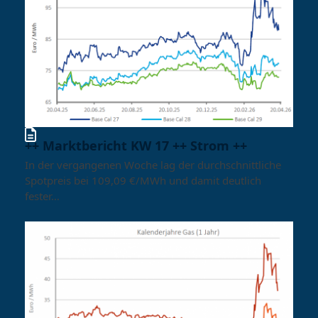
++ Marktbericht KW 17 ++ Strom ++
In der vergangenen Woche lag der durchschnittliche
Spotpreis bei 109,09 €/MWh und damit deutlich
fester…