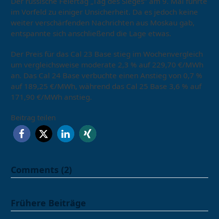
Der russische Feiertag „Tag des Sieges“ am 9. Mai führte
im Vorfeld zu einiger Unsicherheit. Da es jedoch keine
weiter verschärfenden Nachrichten aus Moskau gab,
entspannte sich anschließend die Lage etwas.
Der Preis für das Cal 23 Base stieg im Wochenvergleich
um vergleichsweise moderate 2,3 % auf 229,70 €/MWh
an. Das Cal 24 Base verbuchte einen Anstieg von 0,7 %
auf 189,25 €/MWh, während das Cal 25 Base 3,6 % auf
171,90 €/MWh anstieg.
Beitrag teilen
Comments (2)
Frühere Beiträge