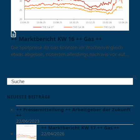
++ Marktbericht KW 16 ++ Gas ++
Die Spotpreise im Gas konnten im Wochenvergleich
etwas abgeben, notierten allerdings nach wie vor auf…
Search
NEUESTE BEITRÄGE
++ Pressemitteilung ++ Arbeitgeber der Zukunft
++
22/06/2023
++ Marktbericht KW 17 ++ Gas ++
22/04/2026