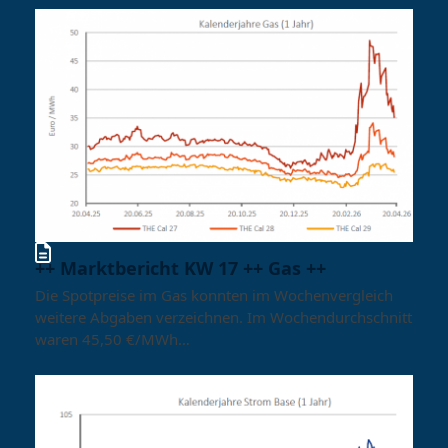
++ Marktbericht KW 17 ++ Gas ++
Die Spotpreise im Gas konnten im Wochenvergleich
weitere Abgaben verzeichnen. Im Wochendurchschnitt
waren 45,50 €/MWh…