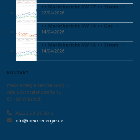
++ Marktbericht KW 17 ++ Strom ++
22/04/2026
++ Marktbericht KW 16 ++ Gas ++
14/04/2026
++ Marktbericht KW 16 ++ Strom ++
14/04/2026
KONTAKT
mexx energie service GmbH
Alte Bruchsaler Straße 10
69168 Wiesloch
06222 93 96 88-0
info@mexx-energie.de