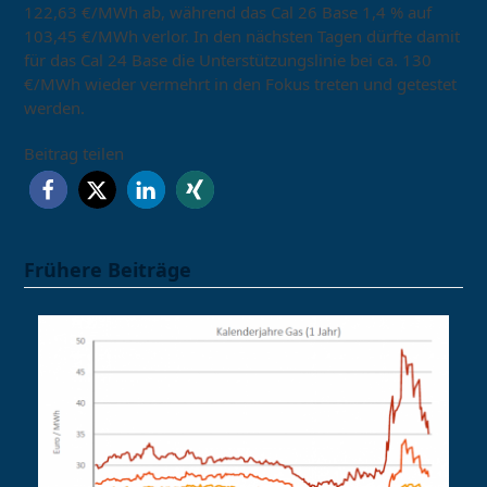
122,63 €/MWh ab, während das Cal 26 Base 1,4 % auf
103,45 €/MWh verlor. In den nächsten Tagen dürfte damit
für das Cal 24 Base die Unterstützungslinie bei ca. 130
€/MWh wieder vermehrt in den Fokus treten und getestet
werden.
Beitrag teilen
Frühere Beiträge