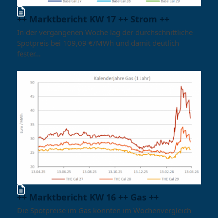
++ Marktbericht KW 17 ++ Strom ++
In der vergangenen Woche lag der durchschnittliche
Spotpreis bei 109,09 €/MWh und damit deutlich
fester…
++ Marktbericht KW 16 ++ Gas ++
Die Spotpreise im Gas konnten im Wochenvergleich