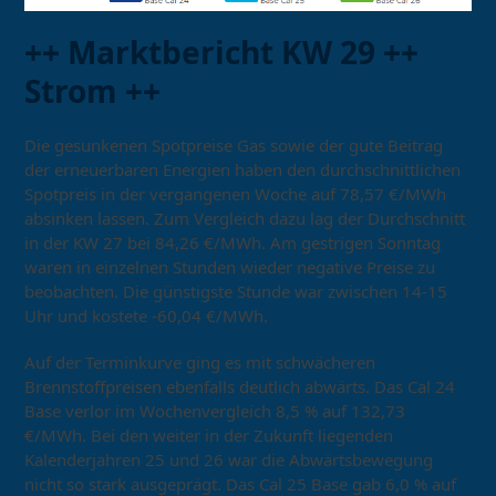
++ Marktbericht KW 29 ++
Strom ++
Die gesunkenen Spotpreise Gas sowie der gute Beitrag
der erneuerbaren Energien haben den durchschnittlichen
Spotpreis in der vergangenen Woche auf 78,57 €/MWh
absinken lassen. Zum Vergleich dazu lag der Durchschnitt
in der KW 27 bei 84,26 €/MWh. Am gestrigen Sonntag
waren in einzelnen Stunden wieder negative Preise zu
beobachten. Die günstigste Stunde war zwischen 14-15
Uhr und kostete -60,04 €/MWh.
Auf der Terminkurve ging es mit schwächeren
Brennstoffpreisen ebenfalls deutlich abwärts. Das Cal 24
Base verlor im Wochenvergleich 8,5 % auf 132,73
€/MWh. Bei den weiter in der Zukunft liegenden
Kalenderjahren 25 und 26 war die Abwärtsbewegung
nicht so stark ausgeprägt. Das Cal 25 Base gab 6,0 % auf