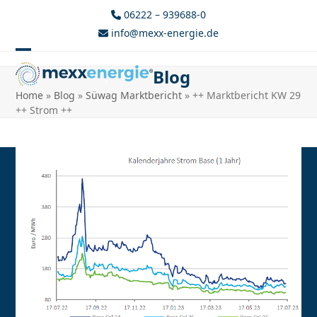
Skip
06222 – 939688-0
to
info@mexx-energie.de
content
Open
Close
Blog
mobile
mobile
Home
»
Blog
»
Süwag Marktbericht
»
++ Marktbericht KW 29
menu
menu
++ Strom ++