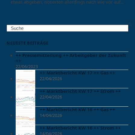
etwas abgeben, notierten allerdings nach wie vor auf…
Search
NEUESTE BEITRÄGE
++ Pressemitteilung ++ Arbeitgeber der Zukunft
++
22/06/2023
++ Marktbericht KW 17 ++ Gas ++
22/04/2026
++ Marktbericht KW 17 ++ Strom ++
22/04/2026
++ Marktbericht KW 16 ++ Gas ++
14/04/2026
++ Marktbericht KW 16 ++ Strom ++
14/04/2026