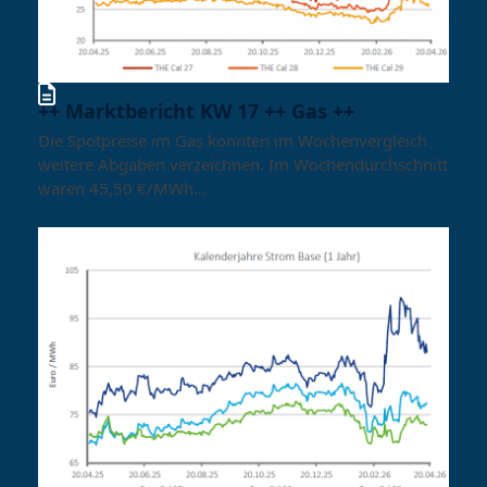
++ Marktbericht KW 17 ++ Gas ++
Die Spotpreise im Gas konnten im Wochenvergleich
weitere Abgaben verzeichnen. Im Wochendurchschnitt
waren 45,50 €/MWh…