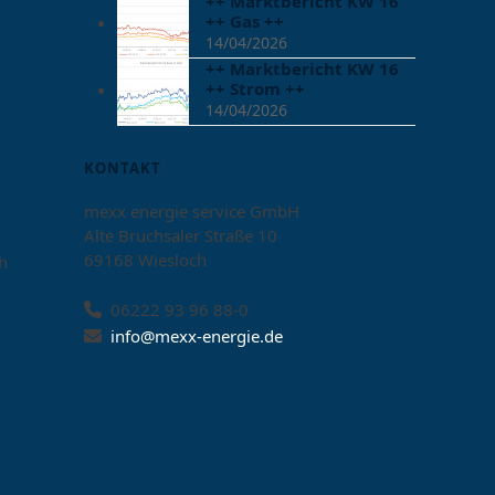
++ Marktbericht KW 16
++ Gas ++
14/04/2026
++ Marktbericht KW 16
++ Strom ++
14/04/2026
KONTAKT
mexx energie service GmbH
Alte Bruchsaler Straße 10
69168 Wiesloch
h
06222 93 96 88-0
info@mexx-energie.de