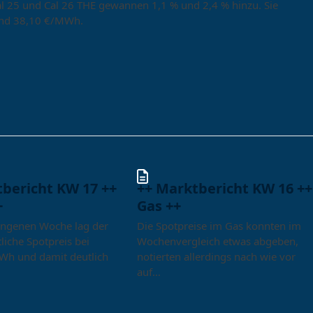
Cal 25 und Cal 26 THE gewannen 1,1 % und 2,4 % hinzu. Sie
und 38,10 €/MWh.
tbericht KW 17 ++
++ Marktbericht KW 16 ++
+
Gas ++
angenen Woche lag der
Die Spotpreise im Gas konnten im
liche Spotpreis bei
Wochenvergleich etwas abgeben,
Wh und damit deutlich
notierten allerdings nach wie vor
auf…