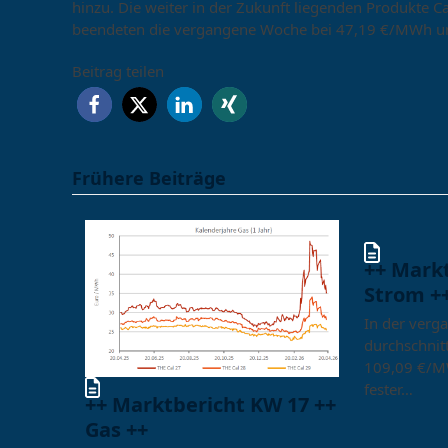
hinzu. Die weiter in der Zukunft liegenden Produkte 
beendeten die vergangene Woche bei 47,19 €/MWh 
Beitrag teilen
Frühere Beiträge
++ Mark
Strom +
In der verg
durchschnitt
109,09 €/M
fester…
++ Marktbericht KW 17 ++
Gas ++