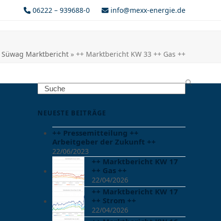
06222 – 939688-0
info@mexx-energie.de
»
Süwag Marktbericht
»
++ Marktbericht KW 33 ++ Gas ++
Search
NEUESTE BEITRÄGE
++ Pressemitteilung ++
Arbeitgeber der Zukunft ++
22/06/2023
++ Marktbericht KW 17
++ Gas ++
22/04/2026
++ Marktbericht KW 17
++ Strom ++
22/04/2026