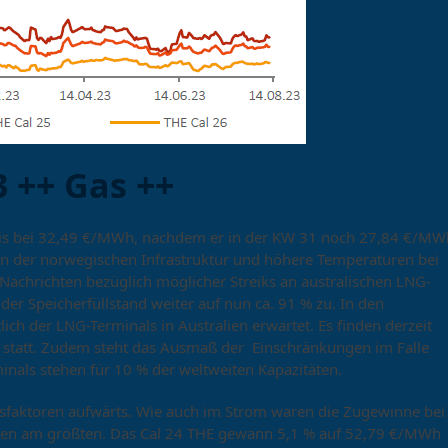
 ++ Gas ++
preis bei 32,49 €/MWh, nachdem er in der KW 31 noch 27,84 €/MW
 der norwegischen Infrastruktur und höhere Temperaturen bei
chrichten bezüglich möglicher Streiks an australischen LNG-
der Speicherfüllstand weiter auf nun ca. 91 % zu. In den
h der LNG-Terminals in Australien erwartet. Es finden derzeit
statt. Zudem steht das Ausmaß der Einschränkungen im Falle
minals stehen für 10 % der weltweiten Kapazitäten.
gsfaktoren aufwärts. Wie auch im Strom waren die Zugewinne bei
kten am größten. Das Cal 24 THE gewann 5,1 % auf 52,79 €/MWh