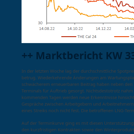
++ Marktbericht KW 33
In der letzten Woche lag der durchschnittliche Spot
betrug. Wiederkehrende Änderungen am Wartungsplan
schwächerem erneuerbaren Beitrag haben neben den Na
Terminals für Auftrieb gesorgt. Nichtsdestotrotz nahm 
kommenden Tagen werden neue Erkenntnisse hinsichtlic
Gespräche zwischen Arbeitgebern und Arbeitnehmern 
eines Streiks noch nicht fest. Die betroffenen LNG-Ter
Auf der Terminkurve ging es mit diesen Unterstützun
den kurzfristigen Kontrakten sowie den Winterprodu