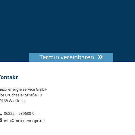
Termin vereinbaren
Kontakt
exx energie service GmbH
lte Bruchsaler Straße 10
9168 Wiesloch
06222 – 939688-0
info@mexx-energie.de