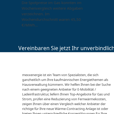
Die Spotpreise im Gas konnten im
Wochenvergleich weitere Abgaben
verzeichnen. Im
Wochendurchschnitt waren 45,50
€/MWh…
Vereinbaren Sie jetzt Ihr unverbindli
mexxenergie ist ein Team von Spezialisten, die sich
ganzheitlich um Ihre kaufmännischen Energiethemen als
Hausverwaltung kümmern. Wir helfen Ihnen bei der Suche
nach einem geeigneten Anbieter für E-Mobilität /
Ladeinfrastruktur, liefern Ihnen Top-Angebote für Gas und
Strom, prüfen eine Reduzierung von Fernwärmekosten,
zeigen Ihnen über einen Vergleich welcher Anbieter der
richtige für Ihre neue Wärme-Contracting Anlage ist oder
bieten Ihnen unterschiedliche Konzeptlösungen für Ihre