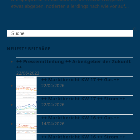
etwas abgeben, notierten allerdings nach wie vor auf…
Search
NEUESTE BEITRÄGE
++ Pressemitteilung ++ Arbeitgeber der Zukunft
++
22/06/2023
++ Marktbericht KW 17 ++ Gas ++
22/04/2026
++ Marktbericht KW 17 ++ Strom ++
22/04/2026
++ Marktbericht KW 16 ++ Gas ++
14/04/2026
++ Marktbericht KW 16 ++ Strom ++