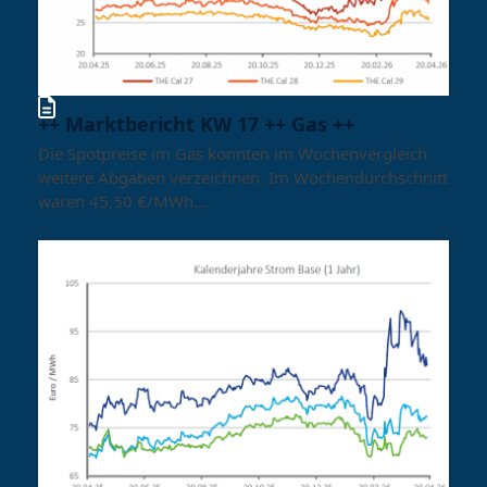
++ Marktbericht KW 17 ++ Gas ++
Die Spotpreise im Gas konnten im Wochenvergleich
weitere Abgaben verzeichnen. Im Wochendurchschnitt
waren 45,50 €/MWh…