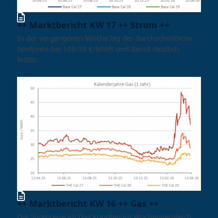
++ Marktbericht KW 17 ++ Strom ++
In der vergangenen Woche lag der durchschnittliche
Spotpreis bei 109,09 €/MWh und damit deutlich
fester…
++ Marktbericht KW 16 ++ Gas ++
Die Spotpreise im Gas konnten im Wochenvergleich