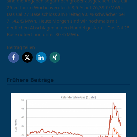
sind die Abgaben sogar noch größer ausgefallen. Das Cal
26 verlor im Wochenvergleich 8,5 % auf 76,39 €/MWh.
Das Cal 27 Base schloss am Freitag 9,0 % schwächer bei
71,42 €/MWh. Heute Morgen sind wir nochmals mit
deutlichen Abschlägen in den Handel gestartet. Das Cal 25
Base notiert nun unter 80 €/MWh.
Beitrag teilen
Frühere Beiträge