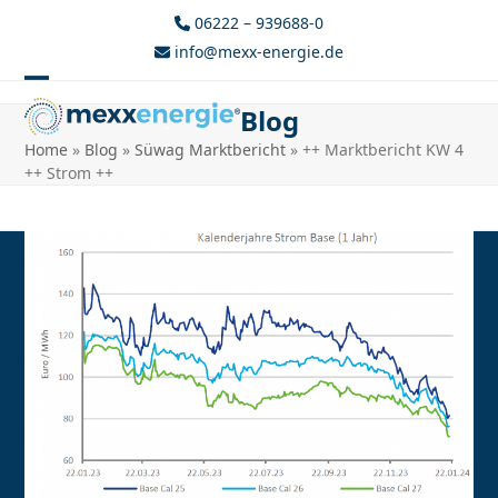
Skip
06222 – 939688-0
to
info@mexx-energie.de
content
Open
Close
Blog
mobile
mobile
Home
»
Blog
»
Süwag Marktbericht
»
++ Marktbericht KW 4
menu
menu
++ Strom ++