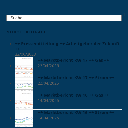
Search
NEUESTE BEITRÄGE
++ Pressemitteilung ++ Arbeitgeber der Zukunft
++
22/06/2023
++ Marktbericht KW 17 ++ Gas ++
22/04/2026
++ Marktbericht KW 17 ++ Strom ++
22/04/2026
++ Marktbericht KW 16 ++ Gas ++
14/04/2026
++ Marktbericht KW 16 ++ Strom ++
14/04/2026