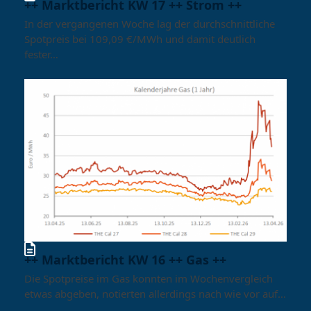
++ Marktbericht KW 17 ++ Strom ++
In der vergangenen Woche lag der durchschnittliche
Spotpreis bei 109,09 €/MWh und damit deutlich
fester…
++ Marktbericht KW 16 ++ Gas ++
Die Spotpreise im Gas konnten im Wochenvergleich
etwas abgeben, notierten allerdings nach wie vor auf…