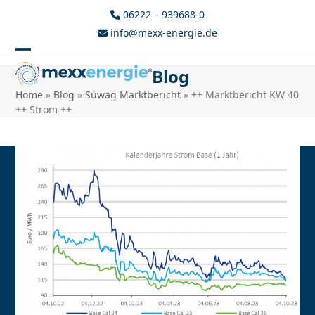
Skip
06222 – 939688-0
to
info@mexx-energie.de
content
Open
Close
Blog
mobile
mobile
Home
»
Blog
»
Süwag Marktbericht
»
++ Marktbericht KW 40
menu
menu
++ Strom ++