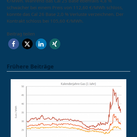
€/MWh. Während das Cal 25 Base ebenfalls 4,8 %
schwächer bei einem Preis von 112,60 €/MWh schloss,
konnte das Cal 26 Base 2,0 % Verluste verzeichnen. Der
Kontrakt schloss bei 105,60 €/MWh.
Beitrag teilen
Frühere Beiträge