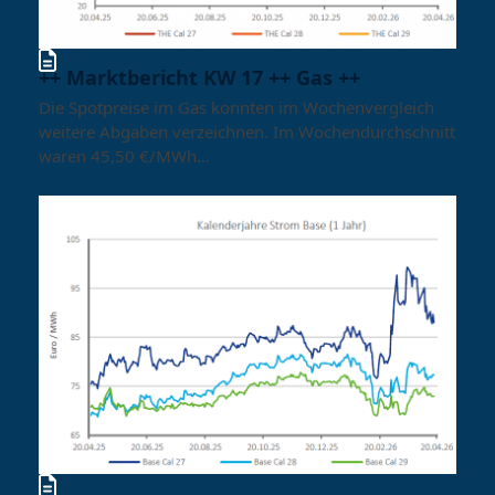
++ Marktbericht KW 17 ++ Gas ++
Die Spotpreise im Gas konnten im Wochenvergleich
weitere Abgaben verzeichnen. Im Wochendurchschnitt
waren 45,50 €/MWh…