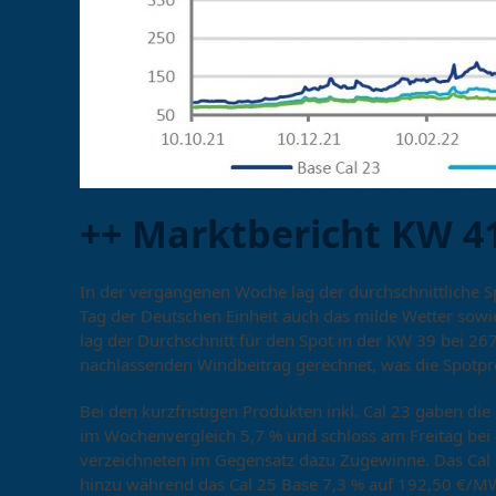
++ Marktbericht KW 41
In der vergangenen Woche lag der durchschnittliche
Tag der Deutschen Einheit auch das milde Wetter sowi
lag der Durchschnitt für den Spot in der KW 39 bei
nachlassenden Windbeitrag gerechnet, was die Spotpre
Bei den kurzfristigen Produkten inkl. Cal 23 gaben di
im Wochenvergleich 5,7 % und schloss am Freitag bei
verzeichneten im Gegensatz dazu Zugewinne. Das Ca
hinzu während das Cal 25 Base 7,3 % auf 192,50 €/MWh