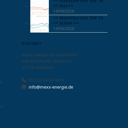
++ Marktbericht KW 16
++ Gas ++
14/04/2026
++ Marktbericht KW 16
++ Strom ++
14/04/2026
KONTAKT
mexx energie service GmbH
Alte Bruchsaler Straße 10
69168 Wiesloch
06222 93 96 88-0
zu
info@mexx-energie.de
or