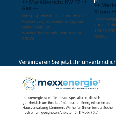
++ Marktbericht KW 17 ++
++ Mark
Gas ++
Strom +
Die Spotpreise im Gas konnten im
In der verg
Wochenvergleich weitere Abgaben
durchschnitt
verzeichnen. Im
109,09 €/M
Wochendurchschnitt waren 45,50
fester…
€/MWh…
Vereinbaren Sie jetzt Ihr unverbindli
mexxenergie ist ein Team von Spezialisten, die sich
ganzheitlich um Ihre kaufmännischen Energiethemen als
Hausverwaltung kümmern. Wir helfen Ihnen bei der Suche
nach einem geeigneten Anbieter für E-Mobilität /