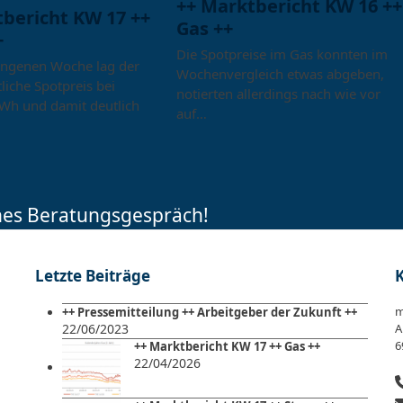
++ Marktbericht KW 16 ++
tbericht KW 17 ++
Gas ++
+
Die Spotpreise im Gas konnten im
angenen Woche lag der
Wochenvergleich etwas abgeben,
liche Spotpreis bei
notierten allerdings nach wie vor
Wh und damit deutlich
auf…
ches Beratungsgespräch!
Letzte Beiträge
m
++ Pressemitteilung ++ Arbeitgeber der Zukunft ++
22/06/2023
A
6
++ Marktbericht KW 17 ++ Gas ++
22/04/2026