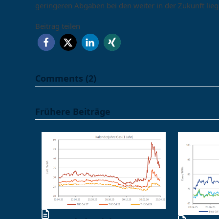
geringeren Abgaben bei den weiter in der Zukunft lie
Beitrag teilen
Comments (2)
Frühere Beiträge