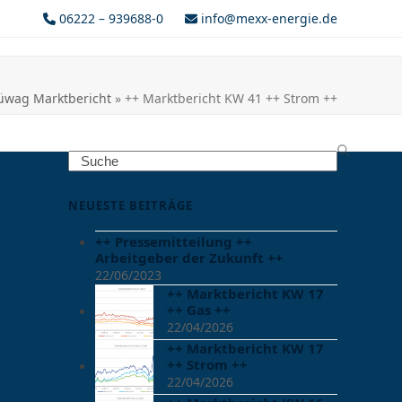
06222 – 939688-0
info@mexx-energie.de
üwag Marktbericht
»
++ Marktbericht KW 41 ++ Strom ++
Search
NEUESTE BEITRÄGE
++ Pressemitteilung ++
Arbeitgeber der Zukunft ++
22/06/2023
++ Marktbericht KW 17
++ Gas ++
22/04/2026
++ Marktbericht KW 17
++ Strom ++
22/04/2026