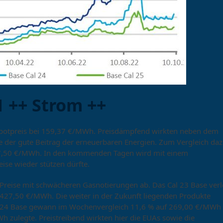
 ++ Strom ++
 Spotpreis bei 159,37 €/MWh. Preisdämpfend wirkten neben dem
e der gute Beitrag der erneuerbaren Energien. Zum Vergleich da
 267,50 €/MWh. In den kommenden Tagen wird mit einem
ise wieder stützen dürfte.
e Preise mit schwächeren Gasnotierungen ab. Das Cal 23 Base verl
 427,50 €/MWh. Die weiter in der Zukunft liegenden Produkte
l 24 Base gewann im Wochenvergleich 11,6 % auf 269,00 €/MWh
 zulegte. Preistreibend wirkten hier die EUAs sowie die