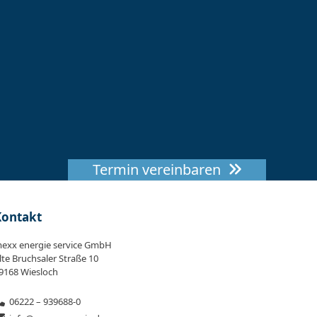
Termin vereinbaren
Kontakt
exx energie service GmbH
lte Bruchsaler Straße 10
9168 Wiesloch
06222 – 939688-0