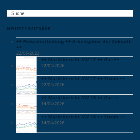
Search
NEUESTE BEITRÄGE
++ Pressemitteilung ++ Arbeitgeber der Zukunft
++
22/06/2023
++ Marktbericht KW 17 ++ Gas ++
22/04/2026
++ Marktbericht KW 17 ++ Strom ++
22/04/2026
++ Marktbericht KW 16 ++ Gas ++
14/04/2026
++ Marktbericht KW 16 ++ Strom ++
14/04/2026