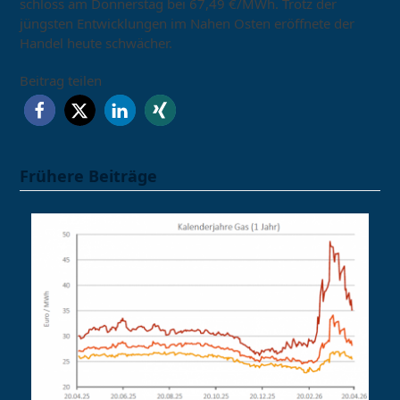
schloss am Donnerstag bei 67,49 €/MWh. Trotz der
jüngsten Entwicklungen im Nahen Osten eröffnete der
Handel heute schwächer.
Beitrag teilen
Frühere Beiträge