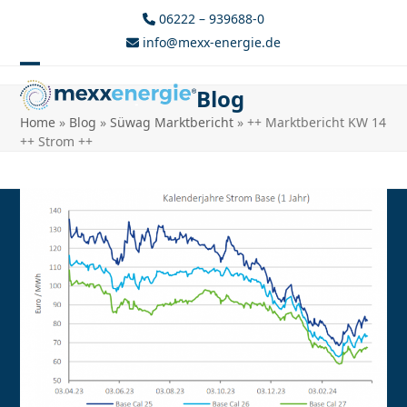
Skip
06222 – 939688-0
to
info@mexx-energie.de
content
Open
Close
Blog
mobile
mobile
Home
»
Blog
»
Süwag Marktbericht
»
++ Marktbericht KW 14
menu
menu
++ Strom ++