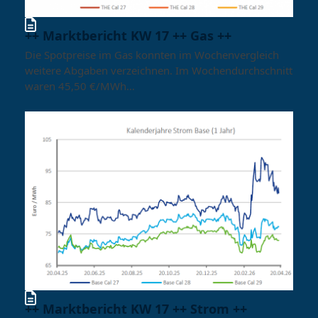
++ Marktbericht KW 17 ++ Gas ++
Die Spotpreise im Gas konnten im Wochenvergleich
weitere Abgaben verzeichnen. Im Wochendurchschnitt
waren 45,50 €/MWh…
++ Marktbericht KW 17 ++ Strom ++