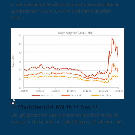
In der vergangenen Woche lag der durchschnittliche
Spotpreis bei 109,09 €/MWh und damit deutlich
fester…
++ Marktbericht KW 16 ++ Gas ++
Die Spotpreise im Gas konnten im Wochenvergleich
etwas abgeben, notierten allerdings nach wie vor auf…