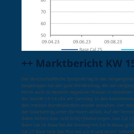
++ Marktbericht KW 15
Der durchschnittliche Spotpreis lag in der vergang
beigetragen hat der gute Windbeitrag, der am verga
Norm auch zu deutlich negativen Preisen in einzelnen 
die Stunde 13-14 Uhr am Samstag. In den kommenden T
den meisten Bundesländern wieder anziehen. Der Wind
der Solarbeitrag unter die Norm abfällt. Auf der Term
dabei höhere Gas- und EUA[1]Notierungen. Das Cal 2
Beim Cal 26 Base fiel der Anstieg mit 3,6 % etwas grö
Cal 27 Base liegt das Plus bei 2,0 % und einem Settl