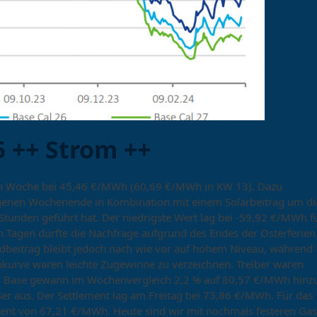
 ++ Strom ++
enen Woche bei 45,46 €/MWh (60,69 €/MWh in KW 13). Dazu
ngenen Wochenende in Kombination mit einem Solarbeitrag um di
Stunden geführt hat. Der niedrigste Wert lag bei -59,92 €/MWh f
agen dürfte die Nachfrage aufgrund des Endes der Osterferien
beitrag bleibt jedoch nach wie vor auf hohem Niveau, während
inkurve waren leichte Zugewinne zu verzeichnen. Treiber waren
5 Base gewann im Wochenvergleich 2,2 % auf 80,57 €/MWh hinz
ßer aus. Der Settlement lag am Freitag bei 73,86 €/MWh. Für das
ement von 67,21 €/MWh. Heute sind wir mit nochmals festeren Gas