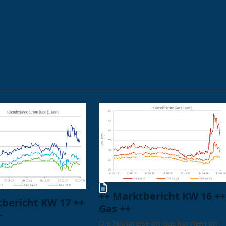
++ Marktbericht KW 16 ++
tbericht KW 17 ++
Gas ++
+
Die Spotpreise im Gas konnten im