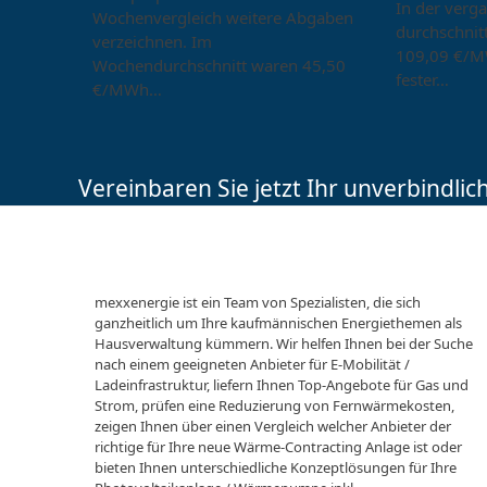
In der verg
Wochenvergleich weitere Abgaben
durchschnitt
verzeichnen. Im
109,09 €/M
Wochendurchschnitt waren 45,50
fester…
€/MWh…
Vereinbaren Sie jetzt Ihr unverbindli
mexxenergie ist ein Team von Spezialisten, die sich
ganzheitlich um Ihre kaufmännischen Energiethemen als
Hausverwaltung kümmern. Wir helfen Ihnen bei der Suche
nach einem geeigneten Anbieter für E-Mobilität /
Ladeinfrastruktur, liefern Ihnen Top-Angebote für Gas und
Strom, prüfen eine Reduzierung von Fernwärmekosten,
zeigen Ihnen über einen Vergleich welcher Anbieter der
richtige für Ihre neue Wärme-Contracting Anlage ist oder
bieten Ihnen unterschiedliche Konzeptlösungen für Ihre