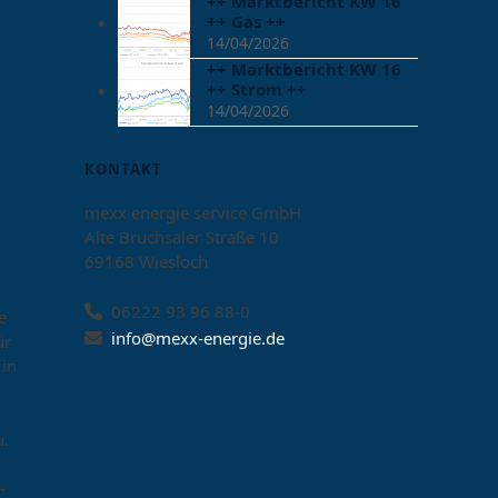
++ Marktbericht KW 16
++ Gas ++
14/04/2026
++ Marktbericht KW 16
++ Strom ++
14/04/2026
KONTAKT
mexx energie service GmbH
Alte Bruchsaler Straße 10
69168 Wiesloch
06222 93 96 88-0
e
info@mexx-energie.de
ür
 in
u.
-