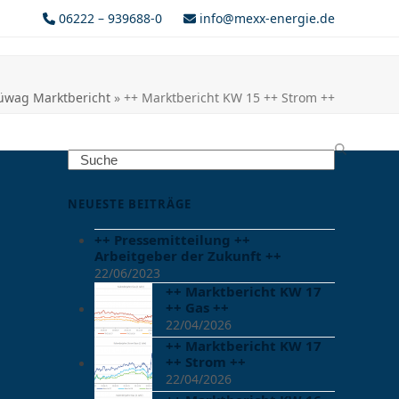
06222 – 939688-0
info@mexx-energie.de
üwag Marktbericht
»
++ Marktbericht KW 15 ++ Strom ++
Search
NEUESTE BEITRÄGE
++ Pressemitteilung ++
Arbeitgeber der Zukunft ++
22/06/2023
++ Marktbericht KW 17
++ Gas ++
22/04/2026
++ Marktbericht KW 17
++ Strom ++
22/04/2026