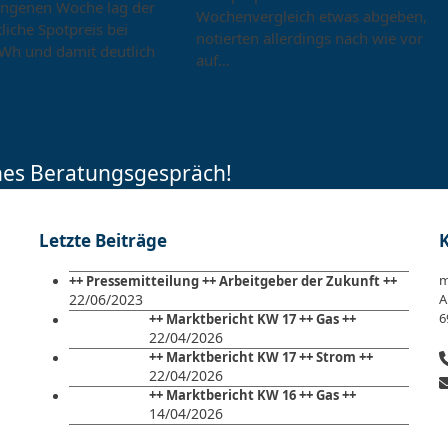
angenen Woche lag der
Wochenvergleich etwas abgeben,
liche Spotpreis bei
notierten allerdings nach wie vor
Wh und damit deutlich
auf…
ches Beratungsgespräch!
Letzte Beiträge
m
++ Pressemitteilung ++ Arbeitgeber der Zukunft ++
22/06/2023
A
6
++ Marktbericht KW 17 ++ Gas ++
22/04/2026
++ Marktbericht KW 17 ++ Strom ++
22/04/2026
++ Marktbericht KW 16 ++ Gas ++
14/04/2026