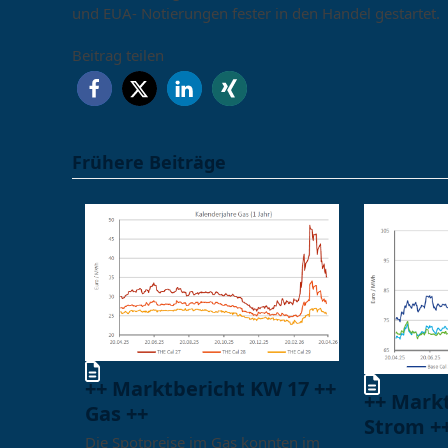
und EUA- Notierungen fester in den Handel gestartet.
Beitrag teilen
Frühere Beiträge
++ Marktbericht KW 17 ++
++ Mark
Gas ++
Strom +
Die Spotpreise im Gas konnten im