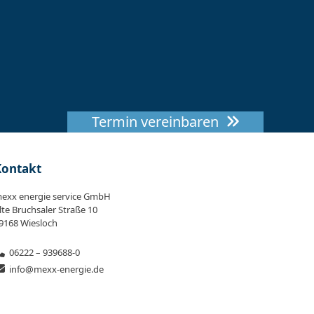
Termin vereinbaren
Kontakt
exx energie service GmbH
lte Bruchsaler Straße 10
9168 Wiesloch
06222 – 939688-0
info@mexx-energie.de