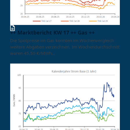
++ Marktbericht KW 17 ++ Gas ++
Die Spotpreise im Gas konnten im Wochenvergleich
weitere Abgaben verzeichnen. Im Wochendurchschnitt
waren 45,50 €/MWh…