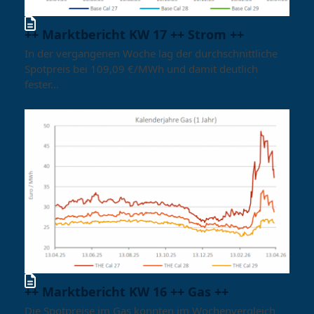
++ Marktbericht KW 17 ++ Strom ++
In der vergangenen Woche lag der durchschnittliche
Spotpreis bei 109,09 €/MWh und damit deutlich
fester…
++ Marktbericht KW 16 ++ Gas ++
Die Spotpreise im Gas konnten im Wochenvergleich