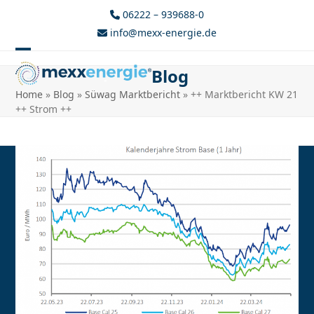
Skip
06222 – 939688-0
to
info@mexx-energie.de
content
Open
Close
Blog
mobile
mobile
Home
»
Blog
»
Süwag Marktbericht
»
++ Marktbericht KW 21
menu
menu
++ Strom ++