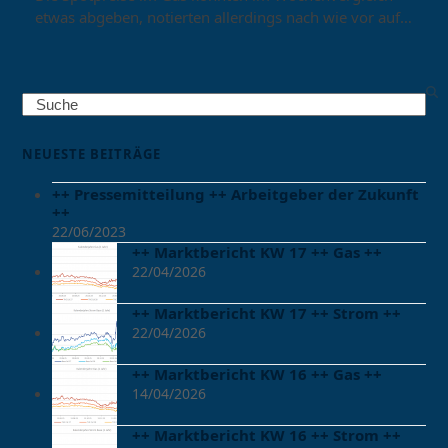
etwas abgeben, notierten allerdings nach wie vor auf…
Search
NEUESTE BEITRÄGE
++ Pressemitteilung ++ Arbeitgeber der Zukunft
++
22/06/2023
++ Marktbericht KW 17 ++ Gas ++
22/04/2026
++ Marktbericht KW 17 ++ Strom ++
22/04/2026
++ Marktbericht KW 16 ++ Gas ++
14/04/2026
++ Marktbericht KW 16 ++ Strom ++