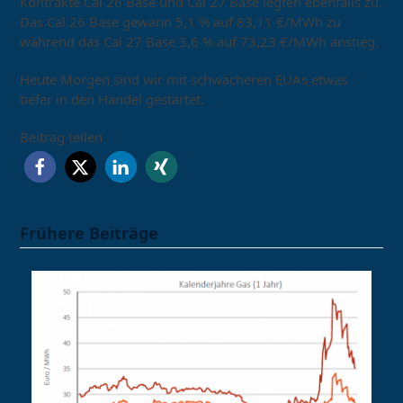
Kontrakte Cal 26 Base und Cal 27 Base legten ebenfalls zu.
Das Cal 26 Base gewann 5,1 % auf 83,11 €/MWh zu
während das Cal 27 Base 3,6 % auf 73,23 €/MWh anstieg.
Heute Morgen sind wir mit schwächeren EUAs etwas
tiefer in den Handel gestartet.
Beitrag teilen
Frühere Beiträge